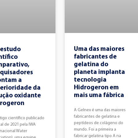
Uma das maiores
 estudo
fabricantes de
ntífico
gelatina do
parativo,
planeta implanta
quisadores
tecnologia
ontam a
Hidrogeron em
erioridade da
mais uma fábrica
ução oxidante
drogeron
A Gelnex é uma das maiores
fabricantes de gelatina e
tigo científico publicado
peptídeos de colágeno do
nal de 2021 pela IWA
mundo. Foi a primeira a
rnacional Water
fabricar gelatina tipo A na
iation), uma equipe