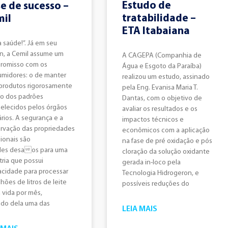
Estudo de
e de sucesso –
tratabilidade –
il
ETA Itabaiana
 saúde!”. Já em seu
n, a Cemil assume um
A CAGEPA (Companhia de
romisso com os
Água e Esgoto da Paraíba)
midores: o de manter
realizou um estudo, assinado
produtos rigorosamente
pela Eng. Evanisa Maria T.
o dos padrões
Dantas, com o objetivo de
elecidos pelos órgãos
avaliar os resultados e os
ários. A segurança e a
impactos técnicos e
rvação das propriedades
econômicos com a aplicação
cionais são
na fase de pré oxidação e pós
des desaos para uma
cloração da solução oxidante
tria que possui
gerada in-loco pela
cidade para processar
Tecnologia Hidrogeron, e
lhões de litros de leite
possíveis reduções do
 vida por mês,
do dela uma das
LEIA MAIS