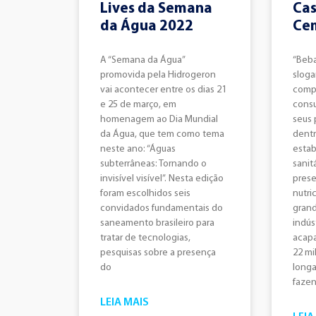
Lives da Semana
Cas
da Água 2022
Cem
A “Semana da Água”
“Beba
promovida pela Hidrogeron
sloga
vai acontecer entre os dias 21
comp
e 25 de março, em
consu
homenagem ao Dia Mundial
seus 
da Água, que tem como tema
dentr
neste ano: “Águas
estab
subterrâneas: Tornando o
sanit
invisível visível”. Nesta edição
prese
foram escolhidos seis
nutri
convidados fundamentais do
gran
saneamento brasileiro para
indús
tratar de tecnologias,
acapa
pesquisas sobre a presença
22 mi
do
longa
fazen
LEIA MAIS