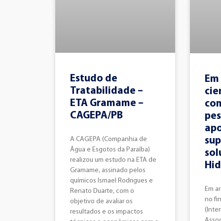
Estudo de
Em
Tratabilidade –
cie
ETA Gramame –
com
CAGEPA/PB
pes
ap
A CAGEPA (Companhia de
sup
Água e Esgotos da Paraíba)
sol
realizou um estudo na ETA de
Hi
Gramame, assinado pelos
químicos Ismael Rodrigues e
Em ar
Renato Duarte, com o
no fi
objetivo de avaliar os
(Inte
resultados e os impactos
Assoc