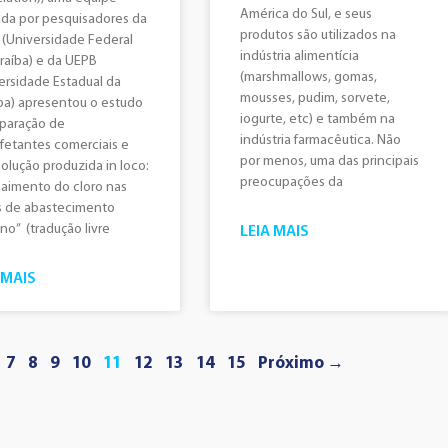
América do Sul, e seus
da por pesquisadores da
produtos são utilizados na
(Universidade Federal
indústria alimentícia
raíba) e da UEPB
(marshmallows, gomas,
ersidade Estadual da
mousses, pudim, sorvete,
ba) apresentou o estudo
iogurte, etc) e também na
paração de
indústria farmacêutica. Não
fetantes comerciais e
por menos, uma das principais
olução produzida in loco:
preocupações da
aimento do cloro nas
s de abastecimento
o” (tradução livre
LEIA MAIS
 MAIS
7
8
9
10
11
12
13
14
15
Próximo →