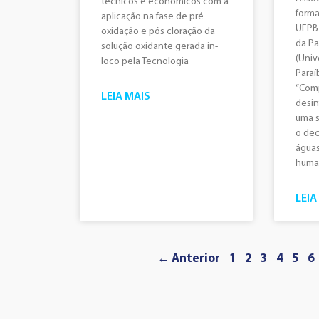
técnicos e econômicos com a
forma
aplicação na fase de pré
UFPB 
oxidação e pós cloração da
da Pa
solução oxidante gerada in-
(Univ
loco pela Tecnologia
Paraí
“Com
LEIA MAIS
desin
uma s
o dec
água
human
LEIA
← Anterior
1
2
3
4
5
6