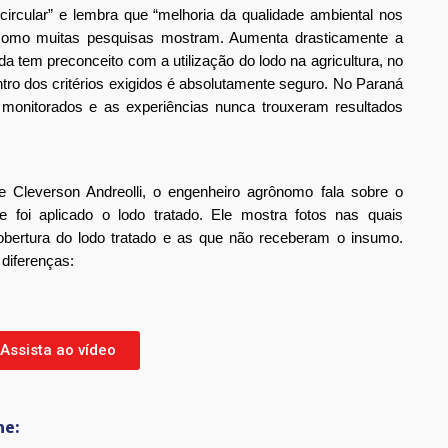
rcular” e lembra que “melhoria da qualidade ambiental nos 
, como muitas pesquisas mostram. Aumenta drasticamente a 
da tem preconceito com a utilização do lodo na agricultura, no 
ro dos critérios exigidos é absolutamente seguro. No Paraná 
monitorados e as experiências nunca trouxeram resultados 
 Cleverson Andreolli, o engenheiro agrônomo fala sobre o 
 foi aplicado o lodo tratado. Ele mostra fotos nas quais 
rtura do lodo tratado e as que não receberam o insumo. 
 diferenças:
Assista ao vídeo
he: