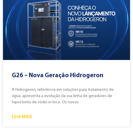
G26 – Nova Geração Hidrogeron
A Hidrogeron, referência em soluções para tratamento de
água, apresenta a evolução da sua linha de geradores de
hipoclorito de sódio in loco. Os novos
LEIA MAIS